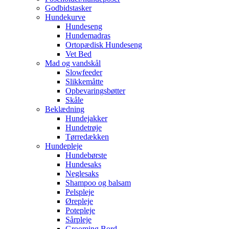
Godbidstasker
Hundekurve
Hundeseng
Hundemadras
Ortopædisk Hundeseng
Vet Bed
Mad og vandskål
Slowfeeder
Slikkemåtte
Opbevaringsbøtter
Skåle
Beklædning
Hundejakker
Hundetrøje
Tørredækken
Hundepleje
Hundebørste
Hundesaks
Neglesaks
Shampoo og balsam
Pelspleje
Ørepleje
Potepleje
Sårpleje
Grooming Bord