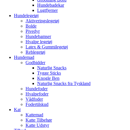
Hundebadekar
Lugtfjerner
Hundelegetøj
Aktiveringslegetøj
Bolde
Pivedyr
Hundebamser
Hvalpe legetøj
Latex & Gummilegetøj
Reblegetøj
Hundemad
Godbidder
Naturlig Snacks
Tygge Sticks
Knogle Ben
Naturlig Snacks fra Tyskland
Hundefoder
Hvalpefoder
Vådfoder
Fodertilskud
Kat
Kattemad
Katte Tilbehør
Katte Udstyr