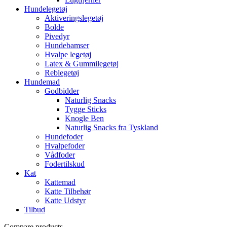
Hundelegetøj
Aktiveringslegetøj
Bolde
Pivedyr
Hundebamser
Hvalpe legetøj
Latex & Gummilegetøj
Reblegetøj
Hundemad
Godbidder
Naturlig Snacks
Tygge Sticks
Knogle Ben
Naturlig Snacks fra Tyskland
Hundefoder
Hvalpefoder
Vådfoder
Fodertilskud
Kat
Kattemad
Katte Tilbehør
Katte Udstyr
Tilbud
Compare products