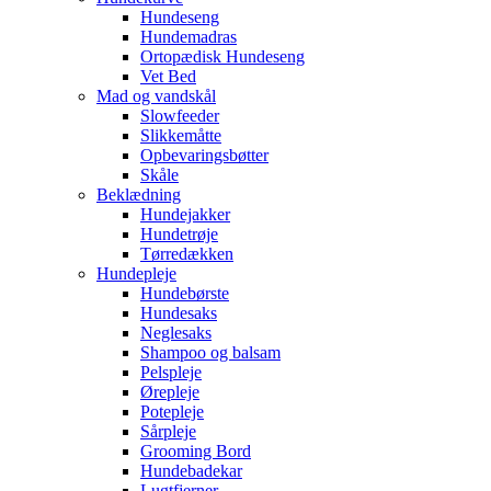
Hundeseng
Hundemadras
Ortopædisk Hundeseng
Vet Bed
Mad og vandskål
Slowfeeder
Slikkemåtte
Opbevaringsbøtter
Skåle
Beklædning
Hundejakker
Hundetrøje
Tørredækken
Hundepleje
Hundebørste
Hundesaks
Neglesaks
Shampoo og balsam
Pelspleje
Ørepleje
Potepleje
Sårpleje
Grooming Bord
Hundebadekar
Lugtfjerner