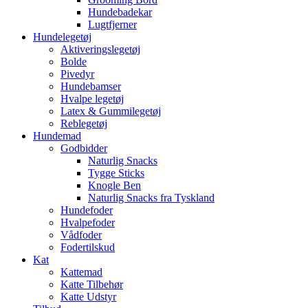
Hundebadekar
Lugtfjerner
Hundelegetøj
Aktiveringslegetøj
Bolde
Pivedyr
Hundebamser
Hvalpe legetøj
Latex & Gummilegetøj
Reblegetøj
Hundemad
Godbidder
Naturlig Snacks
Tygge Sticks
Knogle Ben
Naturlig Snacks fra Tyskland
Hundefoder
Hvalpefoder
Vådfoder
Fodertilskud
Kat
Kattemad
Katte Tilbehør
Katte Udstyr