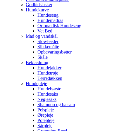
Godbidstasker
Hundekurve
Hundeseng
Hundemadras
Ortopædisk Hundeseng
Vet Bed
Mad og vandskål
Slowfeeder
Slikkemåtte
Opbevaringsbøtter
Skåle
Beklædning
Hundejakker
Hundetrøje
Tørredækken
Hundepleje
Hundebørste
Hundesaks
Neglesaks
Shampoo og balsam
Pelspleje
Ørepleje
Potepleje
Sårpleje
Grooming Bord