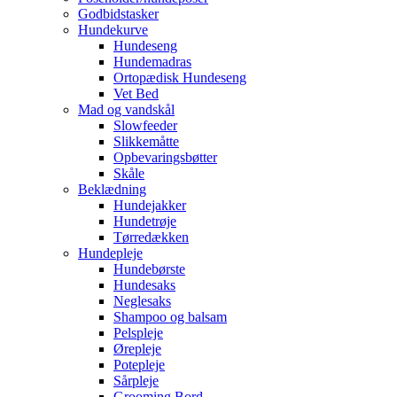
Godbidstasker
Hundekurve
Hundeseng
Hundemadras
Ortopædisk Hundeseng
Vet Bed
Mad og vandskål
Slowfeeder
Slikkemåtte
Opbevaringsbøtter
Skåle
Beklædning
Hundejakker
Hundetrøje
Tørredækken
Hundepleje
Hundebørste
Hundesaks
Neglesaks
Shampoo og balsam
Pelspleje
Ørepleje
Potepleje
Sårpleje
Grooming Bord