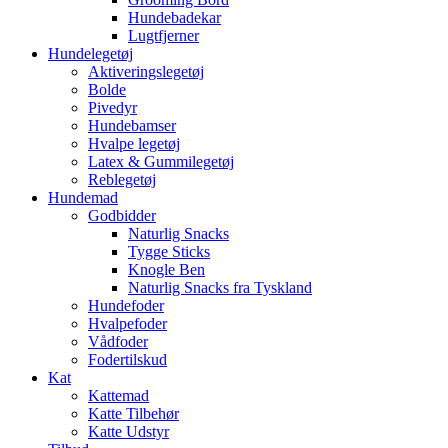
Hundebadekar
Lugtfjerner
Hundelegetøj
Aktiveringslegetøj
Bolde
Pivedyr
Hundebamser
Hvalpe legetøj
Latex & Gummilegetøj
Reblegetøj
Hundemad
Godbidder
Naturlig Snacks
Tygge Sticks
Knogle Ben
Naturlig Snacks fra Tyskland
Hundefoder
Hvalpefoder
Vådfoder
Fodertilskud
Kat
Kattemad
Katte Tilbehør
Katte Udstyr