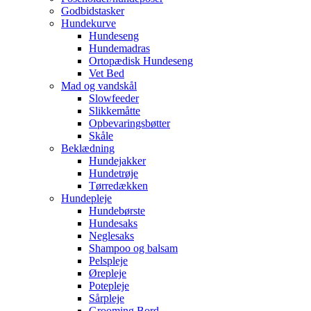
Godbidstasker
Hundekurve
Hundeseng
Hundemadras
Ortopædisk Hundeseng
Vet Bed
Mad og vandskål
Slowfeeder
Slikkemåtte
Opbevaringsbøtter
Skåle
Beklædning
Hundejakker
Hundetrøje
Tørredækken
Hundepleje
Hundebørste
Hundesaks
Neglesaks
Shampoo og balsam
Pelspleje
Ørepleje
Potepleje
Sårpleje
Grooming Bord