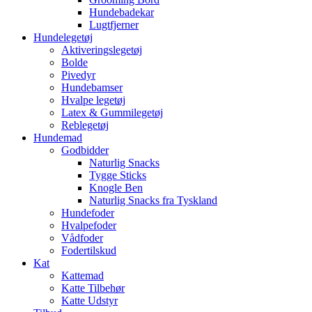
Hundebadekar
Lugtfjerner
Hundelegetøj
Aktiveringslegetøj
Bolde
Pivedyr
Hundebamser
Hvalpe legetøj
Latex & Gummilegetøj
Reblegetøj
Hundemad
Godbidder
Naturlig Snacks
Tygge Sticks
Knogle Ben
Naturlig Snacks fra Tyskland
Hundefoder
Hvalpefoder
Vådfoder
Fodertilskud
Kat
Kattemad
Katte Tilbehør
Katte Udstyr