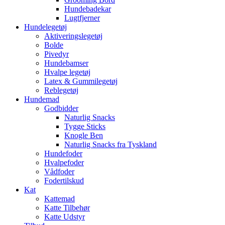
Hundebadekar
Lugtfjerner
Hundelegetøj
Aktiveringslegetøj
Bolde
Pivedyr
Hundebamser
Hvalpe legetøj
Latex & Gummilegetøj
Reblegetøj
Hundemad
Godbidder
Naturlig Snacks
Tygge Sticks
Knogle Ben
Naturlig Snacks fra Tyskland
Hundefoder
Hvalpefoder
Vådfoder
Fodertilskud
Kat
Kattemad
Katte Tilbehør
Katte Udstyr