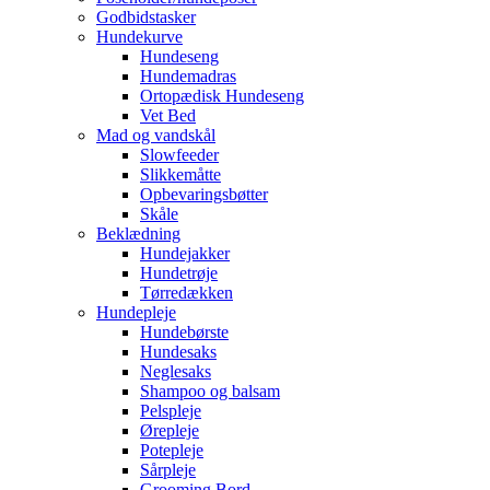
Godbidstasker
Hundekurve
Hundeseng
Hundemadras
Ortopædisk Hundeseng
Vet Bed
Mad og vandskål
Slowfeeder
Slikkemåtte
Opbevaringsbøtter
Skåle
Beklædning
Hundejakker
Hundetrøje
Tørredækken
Hundepleje
Hundebørste
Hundesaks
Neglesaks
Shampoo og balsam
Pelspleje
Ørepleje
Potepleje
Sårpleje
Grooming Bord