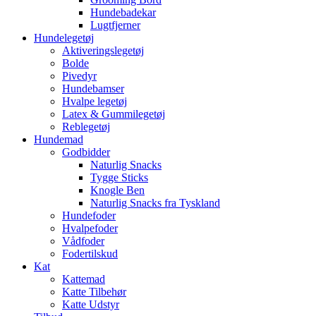
Hundebadekar
Lugtfjerner
Hundelegetøj
Aktiveringslegetøj
Bolde
Pivedyr
Hundebamser
Hvalpe legetøj
Latex & Gummilegetøj
Reblegetøj
Hundemad
Godbidder
Naturlig Snacks
Tygge Sticks
Knogle Ben
Naturlig Snacks fra Tyskland
Hundefoder
Hvalpefoder
Vådfoder
Fodertilskud
Kat
Kattemad
Katte Tilbehør
Katte Udstyr