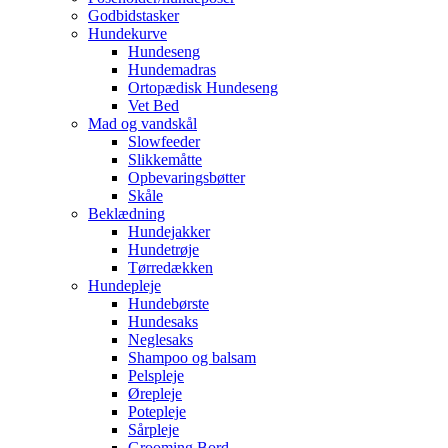
Godbidstasker
Hundekurve
Hundeseng
Hundemadras
Ortopædisk Hundeseng
Vet Bed
Mad og vandskål
Slowfeeder
Slikkemåtte
Opbevaringsbøtter
Skåle
Beklædning
Hundejakker
Hundetrøje
Tørredækken
Hundepleje
Hundebørste
Hundesaks
Neglesaks
Shampoo og balsam
Pelspleje
Ørepleje
Potepleje
Sårpleje
Grooming Bord