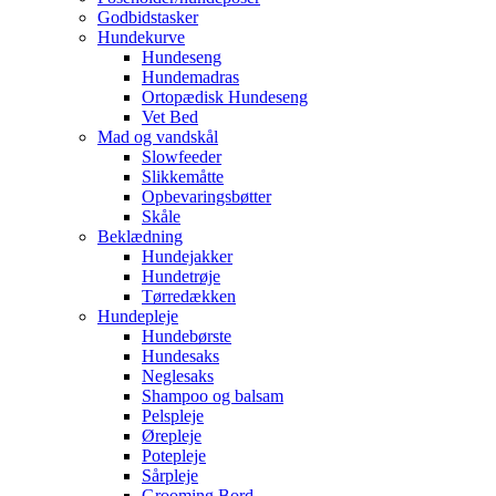
Godbidstasker
Hundekurve
Hundeseng
Hundemadras
Ortopædisk Hundeseng
Vet Bed
Mad og vandskål
Slowfeeder
Slikkemåtte
Opbevaringsbøtter
Skåle
Beklædning
Hundejakker
Hundetrøje
Tørredækken
Hundepleje
Hundebørste
Hundesaks
Neglesaks
Shampoo og balsam
Pelspleje
Ørepleje
Potepleje
Sårpleje
Grooming Bord