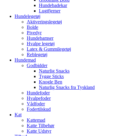
Hundebadekar
Lugtfjerner
Hundelegetøj
Aktiveringslegetøj
Bolde
Pivedyr
Hundebamser
Hvalpe legetøj
Latex & Gummilegetøj
Reblegetøj
Hundemad
Godbidder
Naturlig Snacks
Tygge Sticks
Knogle Ben
Naturlig Snacks fra Tyskland
Hundefoder
Hvalpefoder
Vådfoder
Fodertilskud
Kat
Kattemad
Katte Tilbehør
Katte Udstyr