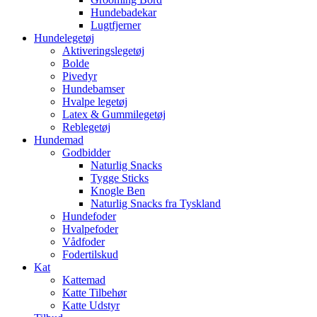
Hundebadekar
Lugtfjerner
Hundelegetøj
Aktiveringslegetøj
Bolde
Pivedyr
Hundebamser
Hvalpe legetøj
Latex & Gummilegetøj
Reblegetøj
Hundemad
Godbidder
Naturlig Snacks
Tygge Sticks
Knogle Ben
Naturlig Snacks fra Tyskland
Hundefoder
Hvalpefoder
Vådfoder
Fodertilskud
Kat
Kattemad
Katte Tilbehør
Katte Udstyr