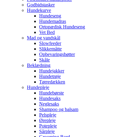
Godbidstasker
Hundekurve
Hundeseng
Hundemadras
Ortopædisk Hundeseng
Vet Bed
Mad og vandskål
Slowfeeder
Slikkemåtte
Opbevaringsbøtter
Skåle
Beklædning
Hundejakker
Hundetrøje
Tørredækken
Hundepleje
Hundebørste
Hundesaks
Neglesaks
Shampoo og balsam
Pelspleje
Ørepleje
Potepleje
Sårpleje
Grooming Bord