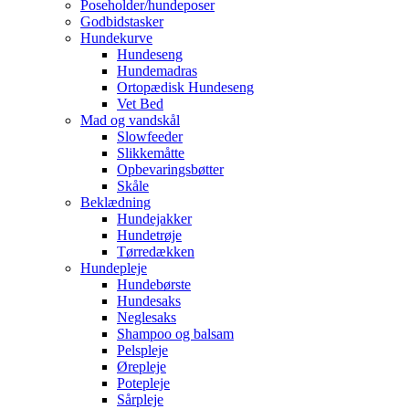
Poseholder/hundeposer
Godbidstasker
Hundekurve
Hundeseng
Hundemadras
Ortopædisk Hundeseng
Vet Bed
Mad og vandskål
Slowfeeder
Slikkemåtte
Opbevaringsbøtter
Skåle
Beklædning
Hundejakker
Hundetrøje
Tørredækken
Hundepleje
Hundebørste
Hundesaks
Neglesaks
Shampoo og balsam
Pelspleje
Ørepleje
Potepleje
Sårpleje