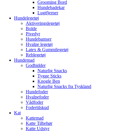
Grooming Bord
Hundebadekar
Lugtfjerner
Hundelegetøj
Aktiveringslegetøj
Bolde
Pivedyr
Hundebamser
Hvalpe legetøj
Latex & Gummilegetøj
Reblegetøj
Hundemad
Godbidder
Naturlig Snacks
Tygge Sticks
Knogle Ben
Naturlig Snacks fra Tyskland
Hundefoder
Hvalpefoder
Vådfoder
Fodertilskud
Kat
Kattemad
Katte Tilbehør
Katte Udstyr