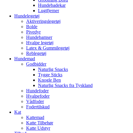
Hundebadekar
Lugtfjerner
Hundelegetøj
Aktiveringslegetøj
Bolde
Pivedyr
Hundebamser
Hvalpe legetøj
Latex & Gummilegetøj
Reblegetøj
Hundemad
Godbidder
Naturlig Snacks
Tygge Sticks
Knogle Ben
Naturlig Snacks fra Tyskland
Hundefoder
Hvalpefoder
Vådfoder
Fodertilskud
Kat
Kattemad
Katte Tilbehør
Katte Udstyr