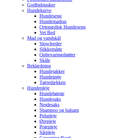
Godbidstasker
Hundekurve
Hundeseng
Hundemadras
Ortopædisk Hundeseng
Vet Bed
Mad og vandskål
Slowfeeder
Slikkemåtte
Opbevaringsbøtter
Skåle
Beklædning
Hundejakker
Hundetrøje
Tørredækken
Hundepleje
Hundebørste
Hundesaks
Neglesaks
Shampoo og balsam
Pelspleje
Ørepleje
Potepleje
Sårpleje
Grooming Bord