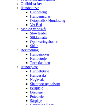
Godbidstasker
Hundekurve
Hundeseng
Hundemadras
Ortopædisk Hundeseng
Vet Bed
Mad og vandskål
Slowfeeder
Slikkemåtte
Opbevaringsbøtter
Skåle
Beklædning
Hundejakker
Hundetrøje
Tørredækken
Hundepleje
Hundebørste
Hundesaks
Neglesaks
Shampoo og balsam
Pelspleje
Ørepleje
Potepleje
Sårpleje
Grooming Bord