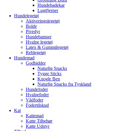
Hundebadekar
Lugtfjerner
Hundelegetøj
Aktiveringslegetøj
Bolde
Pivedyr
Hundebamser
Hvalpe legetøj
Latex & Gummilegetøj
Reblegetøj
Hundemad
Godbidder
Naturlig Snacks
Tygge Sticks
Knogle Ben
Naturlig Snacks fra Tyskland
Hundefoder
Hvalpefoder
Vådfoder
Fodertilskud
Kat
Kattemad
Katte Tilbehør
Katte Udstyr