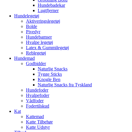
Hundebadekar
Lugtfjerner
Hundelegetøj
Aktiveringslegetøj
Bolde
Pivedyr
Hundebamser
Hvalpe legetøj
Latex & Gummilegetøj
Reblegetøj
Hundemad
Godbidder
Naturlig Snacks
Tygge Sticks
Knogle Ben
Naturlig Snacks fra Tyskland
Hundefoder
Hvalpefoder
Vådfoder
Fodertilskud
Kat
Kattemad
Katte Tilbehør
Katte Udstyr