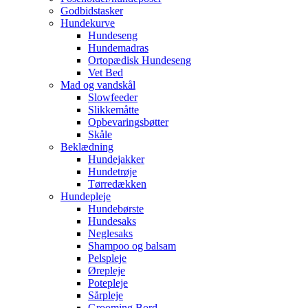
Godbidstasker
Hundekurve
Hundeseng
Hundemadras
Ortopædisk Hundeseng
Vet Bed
Mad og vandskål
Slowfeeder
Slikkemåtte
Opbevaringsbøtter
Skåle
Beklædning
Hundejakker
Hundetrøje
Tørredækken
Hundepleje
Hundebørste
Hundesaks
Neglesaks
Shampoo og balsam
Pelspleje
Ørepleje
Potepleje
Sårpleje
Grooming Bord