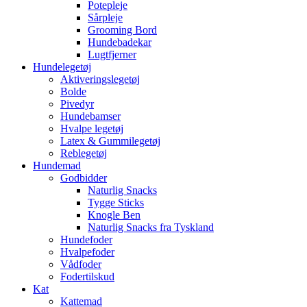
Potepleje
Sårpleje
Grooming Bord
Hundebadekar
Lugtfjerner
Hundelegetøj
Aktiveringslegetøj
Bolde
Pivedyr
Hundebamser
Hvalpe legetøj
Latex & Gummilegetøj
Reblegetøj
Hundemad
Godbidder
Naturlig Snacks
Tygge Sticks
Knogle Ben
Naturlig Snacks fra Tyskland
Hundefoder
Hvalpefoder
Vådfoder
Fodertilskud
Kat
Kattemad