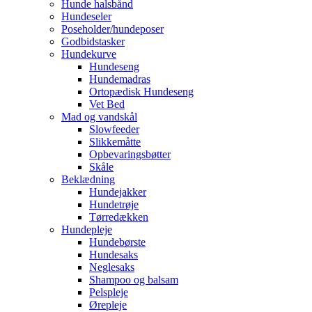
Hunde halsbånd
Hundeseler
Poseholder/hundeposer
Godbidstasker
Hundekurve
Hundeseng
Hundemadras
Ortopædisk Hundeseng
Vet Bed
Mad og vandskål
Slowfeeder
Slikkemåtte
Opbevaringsbøtter
Skåle
Beklædning
Hundejakker
Hundetrøje
Tørredækken
Hundepleje
Hundebørste
Hundesaks
Neglesaks
Shampoo og balsam
Pelspleje
Ørepleje