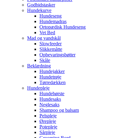
Godbidstasker
Hundekurve
Hundeseng
Hundemadras
Ortopædisk Hundeseng
Vet Bed
Mad og vandskål
Slowfeeder
Slikkemåtte
Opbevaringsbøtter
Skåle
Beklædning
Hundejakker
Hundetrøje
Tørredækken
Hundepleje
Hundebørste
Hundesaks
Neglesaks
Shampoo og balsam
Pelspleje
Ørepleje
Potepleje
Sårpleje
Grooming Bord