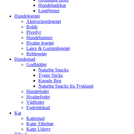
Hundebadekar
Lugtfjerner
Hundelegetøj
Aktiveringslegetøj
Bolde
Pivedyr
Hundebamser
Hvalpe legetøj
Latex & Gummilegetøj
Reblegetøj
Hundemad
Godbidder
Naturlig Snacks
Tygge Sticks
Knogle Ben
Naturlig Snacks fra Tyskland
Hundefoder
Hvalpefoder
Vådfoder
Fodertilskud
Kat
Kattemad
Katte Tilbehør
Katte Udstyr