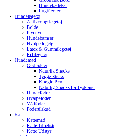
Hundebadekar
Lugtfjerner
Hundelegetøj
Aktiveringslegetøj
Bolde
Pivedyr
Hundebamser
Hvalpe legetøj
Latex & Gummilegetøj
Reblegetøj
Hundemad
Godbidder
Naturlig Snacks
Tygge Sticks
Knogle Ben
Naturlig Snacks fra Tyskland
Hundefoder
Hvalpefoder
Vådfoder
Fodertilskud
Kat
Kattemad
Katte Tilbehør
Katte Udstyr