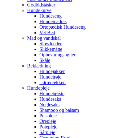
Godbidstasker
Hundekurve
Hundeseng
Hundemadras
Ortopædisk Hundeseng
Vet Bed
Mad og vandskål
Slowfeeder
Slikkemåtte
Opbevaringsbøtter
Skåle
Beklædning
Hundejakker
Hundetrøje
Tørredækken
Hundepleje
Hundebørste
Hundesaks
Neglesaks
Shampoo og balsam
Pelspleje
Ørepleje
Potepleje
Sårpleje
Grooming Bord