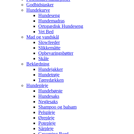
Godbidstasker
Hundekurve
Hundeseng
Hundemadras
Ortopædisk Hundeseng
Vet Bed
Mad og vandskål
Slowfeeder
Slikkemåtte
Opbevaringsbøtter
Skåle
Beklædning
Hundejakker
Hundetrøje
Tørredækken
Hundepleje
Hundebørste
Hundesaks
Neglesaks
Shampoo og balsam
Pelspleje
Ørepleje
Potepleje
Sårpleje
Grooming Bord