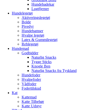
Hundebadekar
Lugtfjerner
Hundelegetøj
Aktiveringslegetøj
Bolde
Pivedyr
Hundebamser
Hvalpe legetøj
Latex & Gummilegetøj
Reblegetøj
Hundemad
Godbidder
Naturlig Snacks
Tygge Sticks
Knogle Ben
Naturlig Snacks fra Tyskland
Hundefoder
Hvalpefoder
Vådfoder
Fodertilskud
Kat
Kattemad
Katte Tilbehør
Katte Udstyr