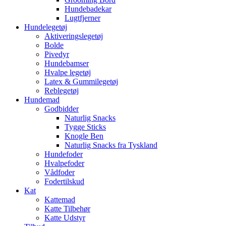
Hundebadekar
Lugtfjerner
Hundelegetøj
Aktiveringslegetøj
Bolde
Pivedyr
Hundebamser
Hvalpe legetøj
Latex & Gummilegetøj
Reblegetøj
Hundemad
Godbidder
Naturlig Snacks
Tygge Sticks
Knogle Ben
Naturlig Snacks fra Tyskland
Hundefoder
Hvalpefoder
Vådfoder
Fodertilskud
Kat
Kattemad
Katte Tilbehør
Katte Udstyr