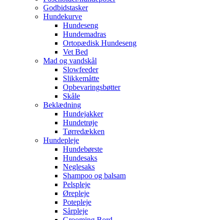
Godbidstasker
Hundekurve
Hundeseng
Hundemadras
Ortopædisk Hundeseng
Vet Bed
Mad og vandskål
Slowfeeder
Slikkemåtte
Opbevaringsbøtter
Skåle
Beklædning
Hundejakker
Hundetrøje
Tørredækken
Hundepleje
Hundebørste
Hundesaks
Neglesaks
Shampoo og balsam
Pelspleje
Ørepleje
Potepleje
Sårpleje
Grooming Bord