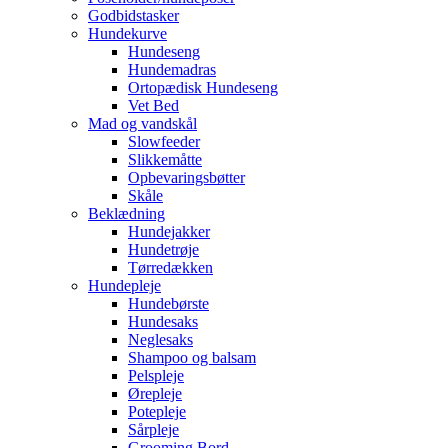
Godbidstasker
Hundekurve
Hundeseng
Hundemadras
Ortopædisk Hundeseng
Vet Bed
Mad og vandskål
Slowfeeder
Slikkemåtte
Opbevaringsbøtter
Skåle
Beklædning
Hundejakker
Hundetrøje
Tørredækken
Hundepleje
Hundebørste
Hundesaks
Neglesaks
Shampoo og balsam
Pelspleje
Ørepleje
Potepleje
Sårpleje
Grooming Bord