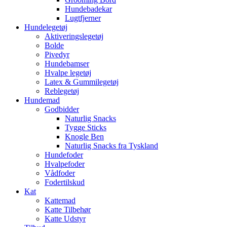
Hundebadekar
Lugtfjerner
Hundelegetøj
Aktiveringslegetøj
Bolde
Pivedyr
Hundebamser
Hvalpe legetøj
Latex & Gummilegetøj
Reblegetøj
Hundemad
Godbidder
Naturlig Snacks
Tygge Sticks
Knogle Ben
Naturlig Snacks fra Tyskland
Hundefoder
Hvalpefoder
Vådfoder
Fodertilskud
Kat
Kattemad
Katte Tilbehør
Katte Udstyr