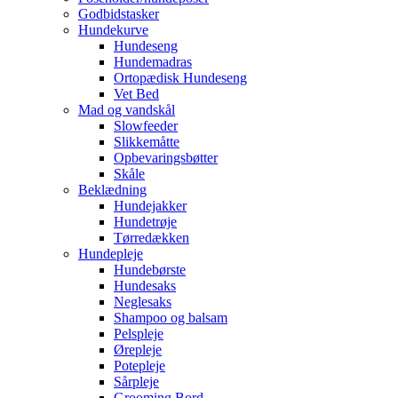
Godbidstasker
Hundekurve
Hundeseng
Hundemadras
Ortopædisk Hundeseng
Vet Bed
Mad og vandskål
Slowfeeder
Slikkemåtte
Opbevaringsbøtter
Skåle
Beklædning
Hundejakker
Hundetrøje
Tørredækken
Hundepleje
Hundebørste
Hundesaks
Neglesaks
Shampoo og balsam
Pelspleje
Ørepleje
Potepleje
Sårpleje
Grooming Bord