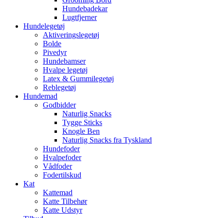
Hundebadekar
Lugtfjerner
Hundelegetøj
Aktiveringslegetøj
Bolde
Pivedyr
Hundebamser
Hvalpe legetøj
Latex & Gummilegetøj
Reblegetøj
Hundemad
Godbidder
Naturlig Snacks
Tygge Sticks
Knogle Ben
Naturlig Snacks fra Tyskland
Hundefoder
Hvalpefoder
Vådfoder
Fodertilskud
Kat
Kattemad
Katte Tilbehør
Katte Udstyr