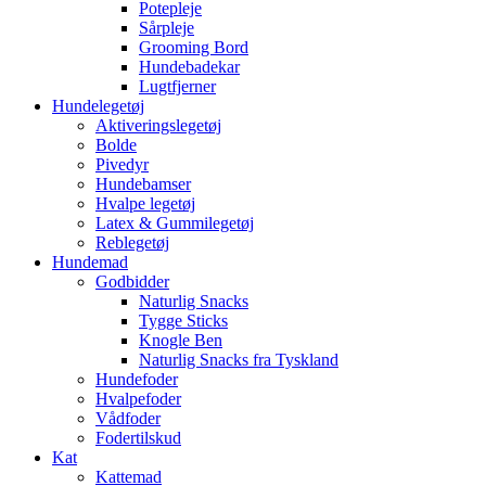
Potepleje
Sårpleje
Grooming Bord
Hundebadekar
Lugtfjerner
Hundelegetøj
Aktiveringslegetøj
Bolde
Pivedyr
Hundebamser
Hvalpe legetøj
Latex & Gummilegetøj
Reblegetøj
Hundemad
Godbidder
Naturlig Snacks
Tygge Sticks
Knogle Ben
Naturlig Snacks fra Tyskland
Hundefoder
Hvalpefoder
Vådfoder
Fodertilskud
Kat
Kattemad