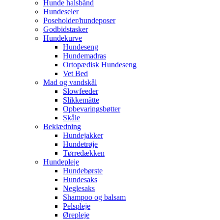
Hunde halsbånd
Hundeseler
Poseholder/hundeposer
Godbidstasker
Hundekurve
Hundeseng
Hundemadras
Ortopædisk Hundeseng
Vet Bed
Mad og vandskål
Slowfeeder
Slikkemåtte
Opbevaringsbøtter
Skåle
Beklædning
Hundejakker
Hundetrøje
Tørredækken
Hundepleje
Hundebørste
Hundesaks
Neglesaks
Shampoo og balsam
Pelspleje
Ørepleje