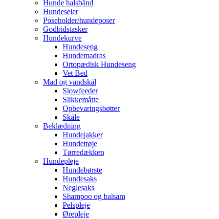
Hunde halsbånd
Hundeseler
Poseholder/hundeposer
Godbidstasker
Hundekurve
Hundeseng
Hundemadras
Ortopædisk Hundeseng
Vet Bed
Mad og vandskål
Slowfeeder
Slikkemåtte
Opbevaringsbøtter
Skåle
Beklædning
Hundejakker
Hundetrøje
Tørredækken
Hundepleje
Hundebørste
Hundesaks
Neglesaks
Shampoo og balsam
Pelspleje
Ørepleje