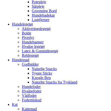
Potepleje
Sårpleje
Grooming Bord
Hundebadekar
Lugtfjerner
Hundelegetøj
Aktiveringslegetøj
Bolde
Pivedyr
Hundebamser
Hvalpe legetøj
Latex & Gummilegetøj
Reblegetøj
Hundemad
Godbidder
Naturlig Snacks
Tygge Sticks
Knogle Ben
Naturlig Snacks fra Tyskland
Hundefoder
Hvalpefoder
Vådfoder
Fodertilskud
Kat
Kattemad