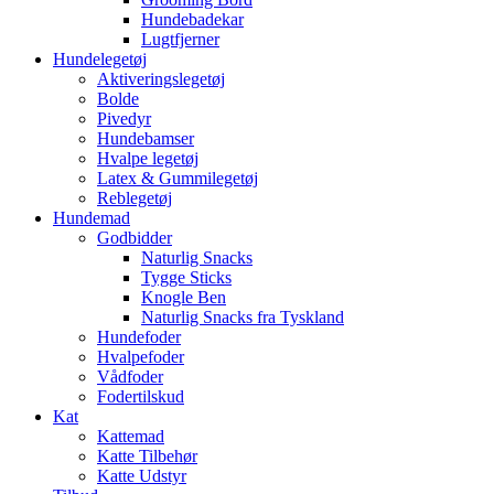
Hundebadekar
Lugtfjerner
Hundelegetøj
Aktiveringslegetøj
Bolde
Pivedyr
Hundebamser
Hvalpe legetøj
Latex & Gummilegetøj
Reblegetøj
Hundemad
Godbidder
Naturlig Snacks
Tygge Sticks
Knogle Ben
Naturlig Snacks fra Tyskland
Hundefoder
Hvalpefoder
Vådfoder
Fodertilskud
Kat
Kattemad
Katte Tilbehør
Katte Udstyr