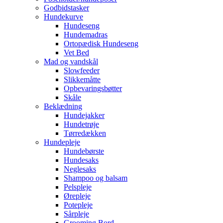
Godbidstasker
Hundekurve
Hundeseng
Hundemadras
Ortopædisk Hundeseng
Vet Bed
Mad og vandskål
Slowfeeder
Slikkemåtte
Opbevaringsbøtter
Skåle
Beklædning
Hundejakker
Hundetrøje
Tørredækken
Hundepleje
Hundebørste
Hundesaks
Neglesaks
Shampoo og balsam
Pelspleje
Ørepleje
Potepleje
Sårpleje
Grooming Bord