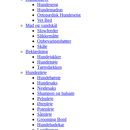
Hundeseng
Hundemadras
Ortopædisk Hundeseng
Vet Bed
Mad og vandskål
Slowfeeder
Slikkemåtte
Opbevaringsbøtter
Skåle
Beklædning
Hundejakker
Hundetrøje
Tørredækken
Hundepleje
Hundebørste
Hundesaks
Neglesaks
Shampoo og balsam
Pelspleje
Ørepleje
Potepleje
Sårpleje
Grooming Bord
Hundebadekar
Lugtfjerner