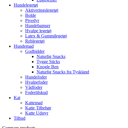
Hundelegetøj
Aktiveringslegetøj
Bolde
Pivedyr
Hundebamser
Hvalpe legetøj
Latex & Gummilegetøj
Reblegetøj
Hundemad
Godbidder
Naturlig Snacks
Tygge Sticks
Knogle Ben
Naturlig Snacks fra Tyskland
Hundefoder
Hvalpefoder
Vådfoder
Fodertilskud
Kat
Kattemad
Katte Tilbehør
Katte Udstyr
Tilbud
Compare products