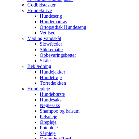
Godbidstasker
Hundekurve
Hundeseng
Hundemadras
Ortopædisk Hundeseng
Vet Bed
Mad og vandskål
Slowfeeder
Slikkemåtte
Opbevaringsbøtter
Skåle
Beklædning
Hundejakker
Hundetrøje
Tørredækken
Hundepleje
Hundebørste
Hundesaks
Neglesaks
Shampoo og balsam
Pelspleje
Ørepleje
Potepleje
Sårpleje
Grooming Bord