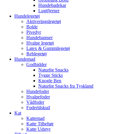
Hundebadekar
Lugtfjerner
Hundelegetøj
Aktiveringslegetøj
Bolde
Pivedyr
Hundebamser
Hvalpe legetøj
Latex & Gummilegetøj
Reblegetøj
Hundemad
Godbidder
Naturlig Snacks
Tygge Sticks
Knogle Ben
Naturlig Snacks fra Tyskland
Hundefoder
Hvalpefoder
Vådfoder
Fodertilskud
Kat
Kattemad
Katte Tilbehør
Katte Udstyr