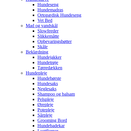
Hundeseng
Hundemadras
Ortopædisk Hundeseng
Vet Bed
Mad og vandskål
Slowfeeder
Slikkemåtte
Opbevaringsbøtter
Skåle
Beklædning
Hundejakker
Hundetrøje
Tørredækken
Hundepleje
Hundebørste
Hundesaks
Neglesaks
Shampoo og balsam
Pelspleje
Ørepleje
Potepleje
Sårpleje
Grooming Bord
Hundebadekar
Lugtfjerner