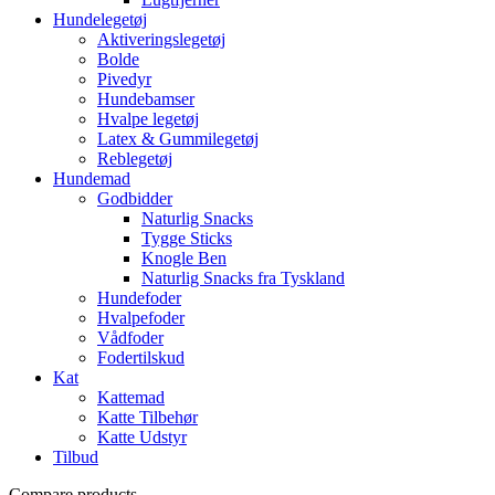
Hundelegetøj
Aktiveringslegetøj
Bolde
Pivedyr
Hundebamser
Hvalpe legetøj
Latex & Gummilegetøj
Reblegetøj
Hundemad
Godbidder
Naturlig Snacks
Tygge Sticks
Knogle Ben
Naturlig Snacks fra Tyskland
Hundefoder
Hvalpefoder
Vådfoder
Fodertilskud
Kat
Kattemad
Katte Tilbehør
Katte Udstyr
Tilbud
Compare products