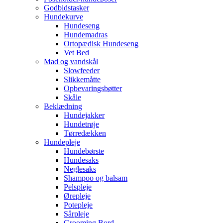
Godbidstasker
Hundekurve
Hundeseng
Hundemadras
Ortopædisk Hundeseng
Vet Bed
Mad og vandskål
Slowfeeder
Slikkemåtte
Opbevaringsbøtter
Skåle
Beklædning
Hundejakker
Hundetrøje
Tørredækken
Hundepleje
Hundebørste
Hundesaks
Neglesaks
Shampoo og balsam
Pelspleje
Ørepleje
Potepleje
Sårpleje
Grooming Bord