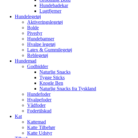
Hundebadekar
Lugtfjerner
Hundelegetøj
Aktiveringslegetøj
Bolde
Pivedyr
Hundebamser
Hvalpe legetøj
Latex & Gummilegetøj
Reblegetøj
Hundemad
Godbidder
Naturlig Snacks
Tygge Sticks
Knogle Ben
Naturlig Snacks fra Tyskland
Hundefoder
Hvalpefoder
Vådfoder
Fodertilskud
Kat
Kattemad
Katte Tilbehør
Katte Udstyr