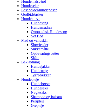
Hunde halsbånd
Hundeseler
Poseholder/hundeposer
Godbidstasker
Hundekurve
Hundeseng
Hundemadras
Ortopædisk Hundeseng
Vet Bed
Mad og vandskål
Slowfeeder
Slikkemåtte
Opbevaringsbøtter
Skåle
Beklædning
Hundejakker
Hundetrøje
Tørredækken
Hundepleje
Hundebørste
Hundesaks
Neglesaks
Shampoo og balsam
Pelspleje
Ørepleje