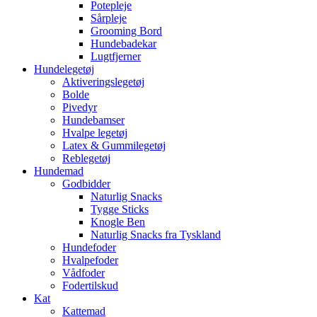
Potepleje
Sårpleje
Grooming Bord
Hundebadekar
Lugtfjerner
Hundelegetøj
Aktiveringslegetøj
Bolde
Pivedyr
Hundebamser
Hvalpe legetøj
Latex & Gummilegetøj
Reblegetøj
Hundemad
Godbidder
Naturlig Snacks
Tygge Sticks
Knogle Ben
Naturlig Snacks fra Tyskland
Hundefoder
Hvalpefoder
Vådfoder
Fodertilskud
Kat
Kattemad