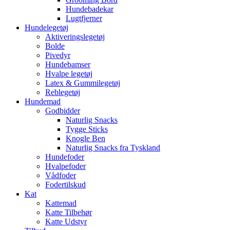
Hundebadekar
Lugtfjerner
Hundelegetøj
Aktiveringslegetøj
Bolde
Pivedyr
Hundebamser
Hvalpe legetøj
Latex & Gummilegetøj
Reblegetøj
Hundemad
Godbidder
Naturlig Snacks
Tygge Sticks
Knogle Ben
Naturlig Snacks fra Tyskland
Hundefoder
Hvalpefoder
Vådfoder
Fodertilskud
Kat
Kattemad
Katte Tilbehør
Katte Udstyr