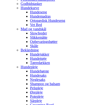
Godbidstasker
Hundekurve
Hundeseng
Hundemadras
Ortopædisk Hundeseng
Vet Bed
Mad og vandskål
Slowfeeder
Slikkemåtte
Opbevaringsbøtter
Skåle
Beklædning
Hundejakker
Hundetrøje
Tørredækken
Hundepleje
Hundebørste
Hundesaks
Neglesaks
Shampoo og balsam
Pelspleje
Ørepleje
Potepleje
Sårpleje
Grooming Bord