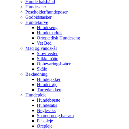
Hunde halsbånd
Hundeseler
Poseholder/hundeposer
Godbidstasker
Hundekurve
Hundeseng
Hundemadras
Ortopædisk Hundeseng
Vet Bed
Mad og vandskål
Slowfeeder
Slikkemåtte
Opbevaringsbøtter
Skåle
Beklædning
Hundejakker
Hundetrøje
Tørredækken
Hundepleje
Hundebørste
Hundesaks
Neglesaks
Shampoo og balsam
Pelspleje
Ørepleje