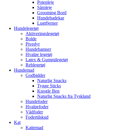
Potepleje
Sårpleje
Grooming Bord
Hundebadekar
Lugtfjerner
Hundelegetøj
Aktiveringslegetøj
Bolde
Pivedyr
Hundebamser
Hvalpe legetøj
Latex & Gummilegetøj
Reblegetøj
Hundemad
Godbidder
Naturlig Snacks
Tygge Sticks
Knogle Ben
Naturlig Snacks fra Tyskland
Hundefoder
Hvalpefoder
Vådfoder
Fodertilskud
Kat
Kattemad