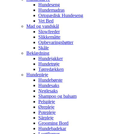
Hundeseng
Hundemadras
Ortopædisk Hundeseng
Vet Bed
Mad og vandskål
Slowfeeder
Slikkemåtte
Opbevaringsbøtter
Skåle
Beklædning
Hundejakker
Hundetrøje
Tørredækken
Hundepleje
Hundebørste
Hundesaks
Neglesaks
Shampoo og balsam
Pelspleje
Ørepleje
Potepleje
Sårpleje
Grooming Bord
Hundebadekar
Lugtfjerner