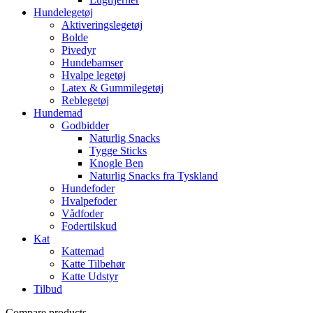
Hundelegetøj
Aktiveringslegetøj
Bolde
Pivedyr
Hundebamser
Hvalpe legetøj
Latex & Gummilegetøj
Reblegetøj
Hundemad
Godbidder
Naturlig Snacks
Tygge Sticks
Knogle Ben
Naturlig Snacks fra Tyskland
Hundefoder
Hvalpefoder
Vådfoder
Fodertilskud
Kat
Kattemad
Katte Tilbehør
Katte Udstyr
Tilbud
Compare products