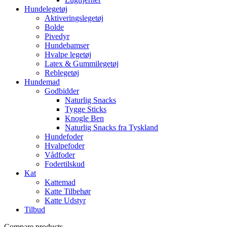
Hundelegetøj
Aktiveringslegetøj
Bolde
Pivedyr
Hundebamser
Hvalpe legetøj
Latex & Gummilegetøj
Reblegetøj
Hundemad
Godbidder
Naturlig Snacks
Tygge Sticks
Knogle Ben
Naturlig Snacks fra Tyskland
Hundefoder
Hvalpefoder
Vådfoder
Fodertilskud
Kat
Kattemad
Katte Tilbehør
Katte Udstyr
Tilbud
Compare products