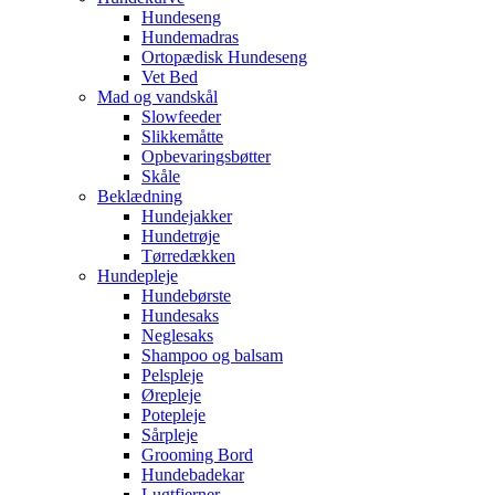
Hundeseng
Hundemadras
Ortopædisk Hundeseng
Vet Bed
Mad og vandskål
Slowfeeder
Slikkemåtte
Opbevaringsbøtter
Skåle
Beklædning
Hundejakker
Hundetrøje
Tørredækken
Hundepleje
Hundebørste
Hundesaks
Neglesaks
Shampoo og balsam
Pelspleje
Ørepleje
Potepleje
Sårpleje
Grooming Bord
Hundebadekar
Lugtfjerner