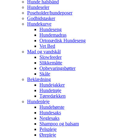
Hunde halsbånd
Hundeseler
Poseholder/hundeposer
Godbidstasker
Hundekurve
Hundeseng
Hundemadras
Ortopædisk Hundeseng
Vet Bed
Mad og vandskål
Slowfeeder
Slikkemåtte
Opbevaringsbøtter
Skåle
Beklædning
Hundejakker
Hundetrøje
Tørredækken
Hundepleje
Hundebørste
Hundesaks
Neglesaks
Shampoo og balsam
Pelspleje
Ørepleje