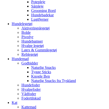
Potepleje
Sårpleje
Grooming Bord
Hundebadekar
Lugtfjerner
Hundelegetøj
Aktiveringslegetøj
Bolde
Pivedyr
Hundebamser
Hvalpe legetøj
Latex & Gummilegetøj
Reblegetøj
Hundemad
Godbidder
Naturlig Snacks
Tygge Sticks
Knogle Ben
Naturlig Snacks fra Tyskland
Hundefoder
Hvalpefoder
Vådfoder
Fodertilskud
Kat
Kattemad