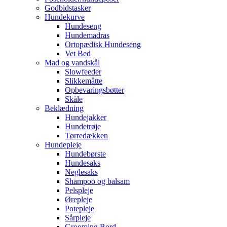
Godbidstasker
Hundekurve
Hundeseng
Hundemadras
Ortopædisk Hundeseng
Vet Bed
Mad og vandskål
Slowfeeder
Slikkemåtte
Opbevaringsbøtter
Skåle
Beklædning
Hundejakker
Hundetrøje
Tørredækken
Hundepleje
Hundebørste
Hundesaks
Neglesaks
Shampoo og balsam
Pelspleje
Ørepleje
Potepleje
Sårpleje
Grooming Bord