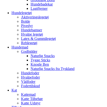
Hundebadekar
Lugtfjerner
Hundelegetøj
Aktiveringslegetøj
Bolde
Pivedyr
Hundebamser
Hvalpe legetøj
Latex & Gummilegetøj
Reblegetøj
Hundemad
Godbidder
Naturlig Snacks
Tygge Sticks
Knogle Ben
Naturlig Snacks fra Tyskland
Hundefoder
Hvalpefoder
Vådfoder
Fodertilskud
Kat
Kattemad
Katte Tilbehør
Katte Udstyr