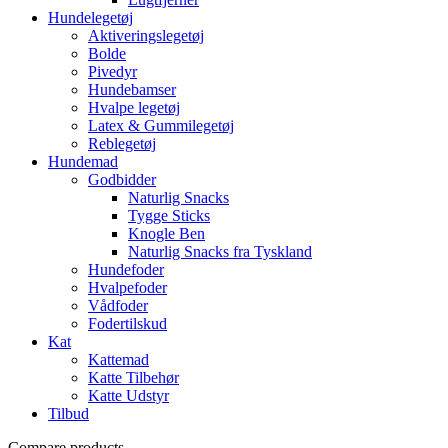
Hundelegetøj
Aktiveringslegetøj
Bolde
Pivedyr
Hundebamser
Hvalpe legetøj
Latex & Gummilegetøj
Reblegetøj
Hundemad
Godbidder
Naturlig Snacks
Tygge Sticks
Knogle Ben
Naturlig Snacks fra Tyskland
Hundefoder
Hvalpefoder
Vådfoder
Fodertilskud
Kat
Kattemad
Katte Tilbehør
Katte Udstyr
Tilbud
Compare products