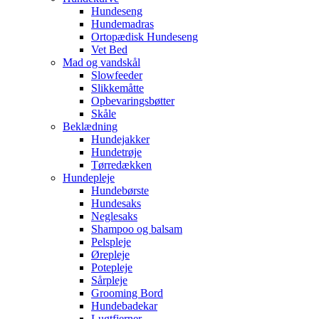
Hundeseng
Hundemadras
Ortopædisk Hundeseng
Vet Bed
Mad og vandskål
Slowfeeder
Slikkemåtte
Opbevaringsbøtter
Skåle
Beklædning
Hundejakker
Hundetrøje
Tørredækken
Hundepleje
Hundebørste
Hundesaks
Neglesaks
Shampoo og balsam
Pelspleje
Ørepleje
Potepleje
Sårpleje
Grooming Bord
Hundebadekar
Lugtfjerner