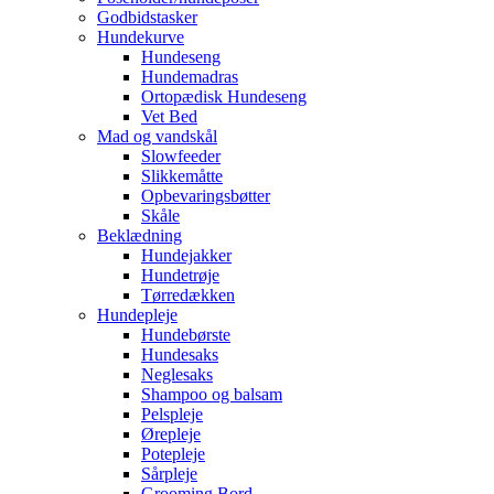
Godbidstasker
Hundekurve
Hundeseng
Hundemadras
Ortopædisk Hundeseng
Vet Bed
Mad og vandskål
Slowfeeder
Slikkemåtte
Opbevaringsbøtter
Skåle
Beklædning
Hundejakker
Hundetrøje
Tørredækken
Hundepleje
Hundebørste
Hundesaks
Neglesaks
Shampoo og balsam
Pelspleje
Ørepleje
Potepleje
Sårpleje
Grooming Bord