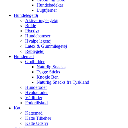
Hundebadekar
Lugtfjerner
Hundelegetøj
Aktiveringslegetøj
Bolde
Pivedyr
Hundebamser
Hvalpe legetøj
Latex & Gummilegetøj
Reblegetøj
Hundemad
Godbidder
Naturlig Snacks
Tygge Sticks
Knogle Ben
Naturlig Snacks fra Tyskland
Hundefoder
Hvalpefoder
Vådfoder
Fodertilskud
Kat
Kattemad
Katte Tilbehør
Katte Udstyr