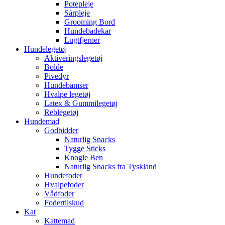
Potepleje
Sårpleje
Grooming Bord
Hundebadekar
Lugtfjerner
Hundelegetøj
Aktiveringslegetøj
Bolde
Pivedyr
Hundebamser
Hvalpe legetøj
Latex & Gummilegetøj
Reblegetøj
Hundemad
Godbidder
Naturlig Snacks
Tygge Sticks
Knogle Ben
Naturlig Snacks fra Tyskland
Hundefoder
Hvalpefoder
Vådfoder
Fodertilskud
Kat
Kattemad