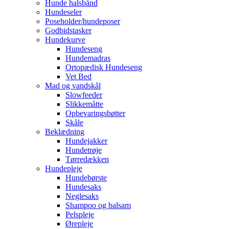
Hunde halsbånd
Hundeseler
Poseholder/hundeposer
Godbidstasker
Hundekurve
Hundeseng
Hundemadras
Ortopædisk Hundeseng
Vet Bed
Mad og vandskål
Slowfeeder
Slikkemåtte
Opbevaringsbøtter
Skåle
Beklædning
Hundejakker
Hundetrøje
Tørredækken
Hundepleje
Hundebørste
Hundesaks
Neglesaks
Shampoo og balsam
Pelspleje
Ørepleje