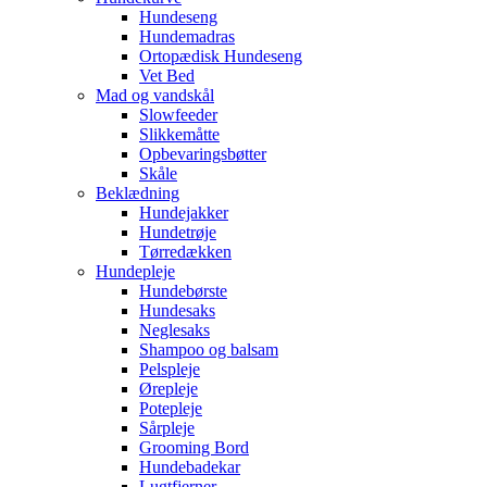
Hundeseng
Hundemadras
Ortopædisk Hundeseng
Vet Bed
Mad og vandskål
Slowfeeder
Slikkemåtte
Opbevaringsbøtter
Skåle
Beklædning
Hundejakker
Hundetrøje
Tørredækken
Hundepleje
Hundebørste
Hundesaks
Neglesaks
Shampoo og balsam
Pelspleje
Ørepleje
Potepleje
Sårpleje
Grooming Bord
Hundebadekar
Lugtfjerner