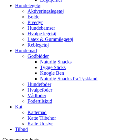
Hundelegetøj
Aktiveringslegetøj
Bolde
Pivedyr
Hundebamser
Hvalpe legetøj
Latex & Gummilegetøj
Reblegetøj
Hundemad
Godbidder
Naturlig Snacks
Tygge Sticks
Knogle Ben
Naturlig Snacks fra Tyskland
Hundefoder
Hvalpefoder
Vådfoder
Fodertilskud
Kat
Kattemad
Katte Tilbehør
Katte Udstyr
Tilbud
Compare products