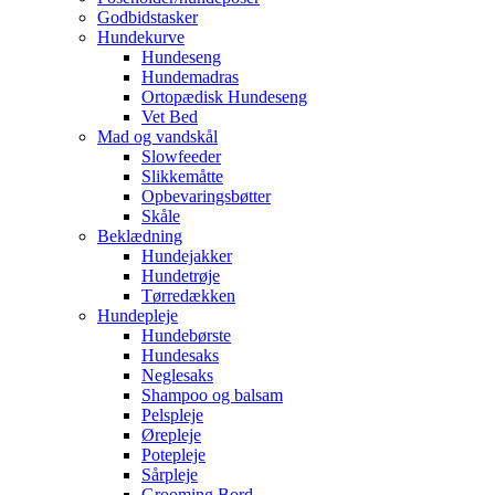
Godbidstasker
Hundekurve
Hundeseng
Hundemadras
Ortopædisk Hundeseng
Vet Bed
Mad og vandskål
Slowfeeder
Slikkemåtte
Opbevaringsbøtter
Skåle
Beklædning
Hundejakker
Hundetrøje
Tørredækken
Hundepleje
Hundebørste
Hundesaks
Neglesaks
Shampoo og balsam
Pelspleje
Ørepleje
Potepleje
Sårpleje
Grooming Bord