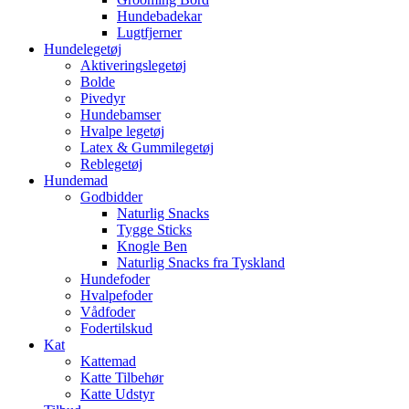
Hundebadekar
Lugtfjerner
Hundelegetøj
Aktiveringslegetøj
Bolde
Pivedyr
Hundebamser
Hvalpe legetøj
Latex & Gummilegetøj
Reblegetøj
Hundemad
Godbidder
Naturlig Snacks
Tygge Sticks
Knogle Ben
Naturlig Snacks fra Tyskland
Hundefoder
Hvalpefoder
Vådfoder
Fodertilskud
Kat
Kattemad
Katte Tilbehør
Katte Udstyr