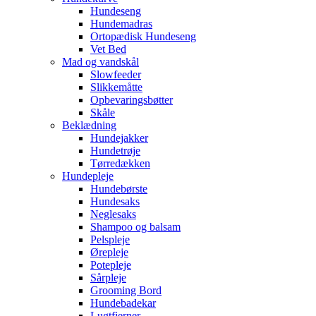
Hundeseng
Hundemadras
Ortopædisk Hundeseng
Vet Bed
Mad og vandskål
Slowfeeder
Slikkemåtte
Opbevaringsbøtter
Skåle
Beklædning
Hundejakker
Hundetrøje
Tørredækken
Hundepleje
Hundebørste
Hundesaks
Neglesaks
Shampoo og balsam
Pelspleje
Ørepleje
Potepleje
Sårpleje
Grooming Bord
Hundebadekar
Lugtfjerner