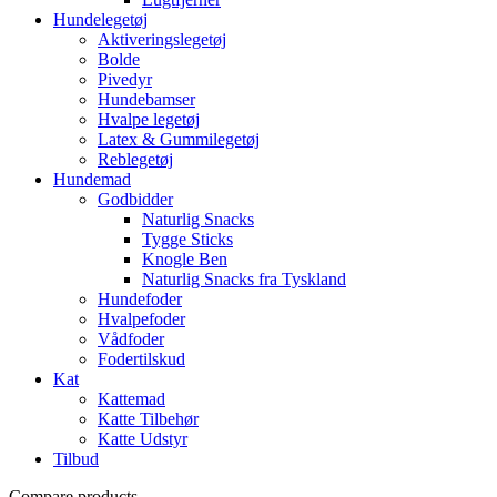
Hundelegetøj
Aktiveringslegetøj
Bolde
Pivedyr
Hundebamser
Hvalpe legetøj
Latex & Gummilegetøj
Reblegetøj
Hundemad
Godbidder
Naturlig Snacks
Tygge Sticks
Knogle Ben
Naturlig Snacks fra Tyskland
Hundefoder
Hvalpefoder
Vådfoder
Fodertilskud
Kat
Kattemad
Katte Tilbehør
Katte Udstyr
Tilbud
Compare products