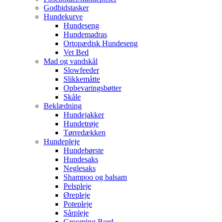
Godbidstasker
Hundekurve
Hundeseng
Hundemadras
Ortopædisk Hundeseng
Vet Bed
Mad og vandskål
Slowfeeder
Slikkemåtte
Opbevaringsbøtter
Skåle
Beklædning
Hundejakker
Hundetrøje
Tørredækken
Hundepleje
Hundebørste
Hundesaks
Neglesaks
Shampoo og balsam
Pelspleje
Ørepleje
Potepleje
Sårpleje
Grooming Bord