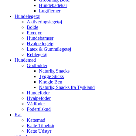
Hundebadekar
Lugtfjerner
Hundelegetøj
Aktiveringslegetøj
Bolde
Pivedyr
Hundebamser
Hvalpe legetøj
Latex & Gummilegetøj
Reblegetøj
Hundemad
Godbidder
Naturlig Snacks
Tygge Sticks
Knogle Ben
Naturlig Snacks fra Tyskland
Hundefoder
Hvalpefoder
Vådfoder
Fodertilskud
Kat
Kattemad
Katte Tilbehør
Katte Udstyr