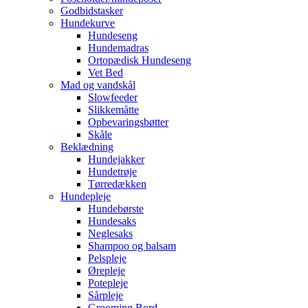
Godbidstasker
Hundekurve
Hundeseng
Hundemadras
Ortopædisk Hundeseng
Vet Bed
Mad og vandskål
Slowfeeder
Slikkemåtte
Opbevaringsbøtter
Skåle
Beklædning
Hundejakker
Hundetrøje
Tørredækken
Hundepleje
Hundebørste
Hundesaks
Neglesaks
Shampoo og balsam
Pelspleje
Ørepleje
Potepleje
Sårpleje
Grooming Bord