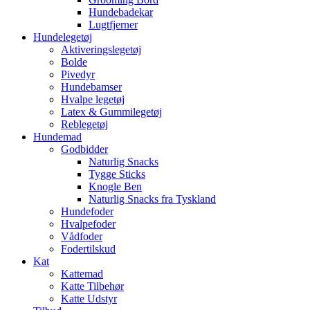
Hundebadekar
Lugtfjerner
Hundelegetøj
Aktiveringslegetøj
Bolde
Pivedyr
Hundebamser
Hvalpe legetøj
Latex & Gummilegetøj
Reblegetøj
Hundemad
Godbidder
Naturlig Snacks
Tygge Sticks
Knogle Ben
Naturlig Snacks fra Tyskland
Hundefoder
Hvalpefoder
Vådfoder
Fodertilskud
Kat
Kattemad
Katte Tilbehør
Katte Udstyr