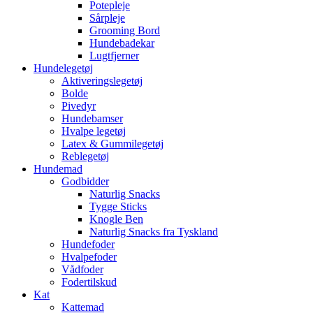
Potepleje
Sårpleje
Grooming Bord
Hundebadekar
Lugtfjerner
Hundelegetøj
Aktiveringslegetøj
Bolde
Pivedyr
Hundebamser
Hvalpe legetøj
Latex & Gummilegetøj
Reblegetøj
Hundemad
Godbidder
Naturlig Snacks
Tygge Sticks
Knogle Ben
Naturlig Snacks fra Tyskland
Hundefoder
Hvalpefoder
Vådfoder
Fodertilskud
Kat
Kattemad