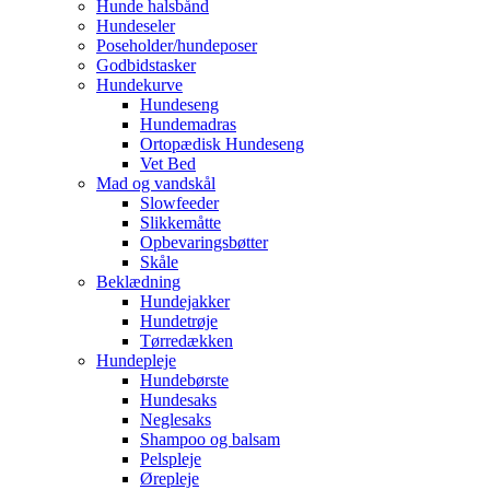
Hunde halsbånd
Hundeseler
Poseholder/hundeposer
Godbidstasker
Hundekurve
Hundeseng
Hundemadras
Ortopædisk Hundeseng
Vet Bed
Mad og vandskål
Slowfeeder
Slikkemåtte
Opbevaringsbøtter
Skåle
Beklædning
Hundejakker
Hundetrøje
Tørredækken
Hundepleje
Hundebørste
Hundesaks
Neglesaks
Shampoo og balsam
Pelspleje
Ørepleje