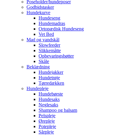
Poseholder/hundeposer
Godbidstasker
Hundekurve
Hundeseng
Hundemadras
Ortopædisk Hundeseng
Vet Bed
Mad og vandskål
Slowfeeder
Slikkemåtte
Opbevaringsbøtter
Skåle
Beklædning
Hundejakker
Hundetrøje
Tørredækken
Hundepleje
Hundebørste
Hundesaks
Neglesaks
Shampoo og balsam
Pelspleje
Ørepleje
Potepleje
Sårpleje