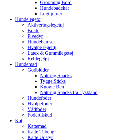
Grooming Bord
Hundebadekar
Lugtfjerner
Hundelegetøj
Aktiveringslegetøj
Bolde
Pivedyr
Hundebamser
Hvalpe legetøj
Latex & Gummilegetøj
Reblegetøj
Hundemad
Godbidder
Naturlig Snacks
Tygge Sticks
Knogle Ben
Naturlig Snacks fra Tyskland
Hundefoder
Hvalpefoder
Vådfoder
Fodertilskud
Kat
Kattemad
Katte Tilbehør
Katte Udstyr