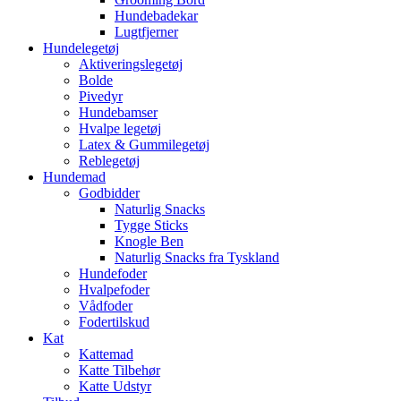
Hundebadekar
Lugtfjerner
Hundelegetøj
Aktiveringslegetøj
Bolde
Pivedyr
Hundebamser
Hvalpe legetøj
Latex & Gummilegetøj
Reblegetøj
Hundemad
Godbidder
Naturlig Snacks
Tygge Sticks
Knogle Ben
Naturlig Snacks fra Tyskland
Hundefoder
Hvalpefoder
Vådfoder
Fodertilskud
Kat
Kattemad
Katte Tilbehør
Katte Udstyr