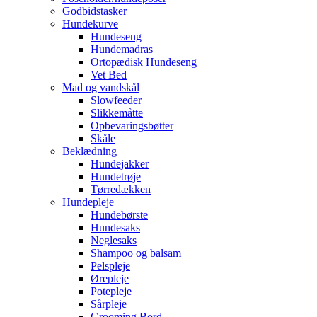
Godbidstasker
Hundekurve
Hundeseng
Hundemadras
Ortopædisk Hundeseng
Vet Bed
Mad og vandskål
Slowfeeder
Slikkemåtte
Opbevaringsbøtter
Skåle
Beklædning
Hundejakker
Hundetrøje
Tørredækken
Hundepleje
Hundebørste
Hundesaks
Neglesaks
Shampoo og balsam
Pelspleje
Ørepleje
Potepleje
Sårpleje
Grooming Bord