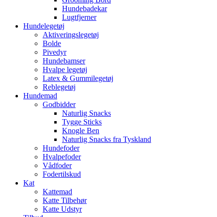
Hundebadekar
Lugtfjerner
Hundelegetøj
Aktiveringslegetøj
Bolde
Pivedyr
Hundebamser
Hvalpe legetøj
Latex & Gummilegetøj
Reblegetøj
Hundemad
Godbidder
Naturlig Snacks
Tygge Sticks
Knogle Ben
Naturlig Snacks fra Tyskland
Hundefoder
Hvalpefoder
Vådfoder
Fodertilskud
Kat
Kattemad
Katte Tilbehør
Katte Udstyr