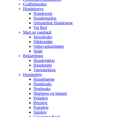
Godbidstasker
Hundekurve
Hundeseng
Hundemadras
Ortopædisk Hundeseng
Vet Bed
Mad og vandskål
Slowfeeder
Slikkemåtte
Opbevaringsbøtter
Skåle
Beklædning
Hundejakker
Hundetrøje
Tørredækken
Hundepleje
Hundebørste
Hundesaks
Neglesaks
Shampoo og balsam
Pelspleje
Ørepleje
Potepleje
Sårpleje
Grooming Bord