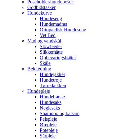
Poseholder/hundeposer
Godbidstasker
Hundekurve
Hundeseng
Hundemadras
Ortopædisk Hundeseng
Vet Bed
Mad og vandskål
Slowfeeder
Slikkemåtte
Opbevaringsbøtter
Skåle
Beklædning
Hundejakker
Hundetrøje
Tørredækken
Hundepleje
Hundebørste
Hundesaks
Neglesaks
Shampoo og balsam
Pelspleje
Ørepleje
Potepleje
Sårpleje