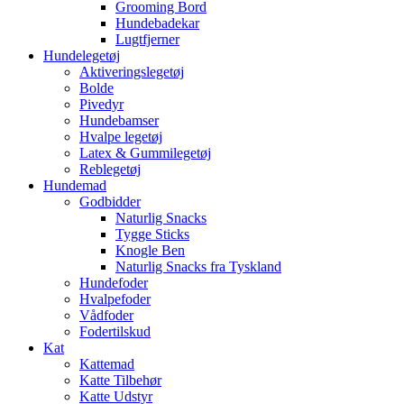
Grooming Bord
Hundebadekar
Lugtfjerner
Hundelegetøj
Aktiveringslegetøj
Bolde
Pivedyr
Hundebamser
Hvalpe legetøj
Latex & Gummilegetøj
Reblegetøj
Hundemad
Godbidder
Naturlig Snacks
Tygge Sticks
Knogle Ben
Naturlig Snacks fra Tyskland
Hundefoder
Hvalpefoder
Vådfoder
Fodertilskud
Kat
Kattemad
Katte Tilbehør
Katte Udstyr