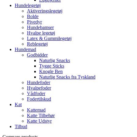
Hundelegetøj
Aktiveringslegetøj
Bolde
Pivedyr
Hundebamser
Hvalpe legetøj
Latex & Gummilegetøj
Reblegetøj
Hundemad
Godbidder
Naturlig Snacks
Tygge Sticks
Knogle Ben
Naturlig Snacks fra Tyskland
Hundefoder
Hvalpefoder
Vådfoder
Fodertilskud
Kat
Kattemad
Katte Tilbehør
Katte Udstyr
Tilbud
Compare products