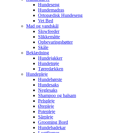
Hundeseng
Hundemadras
Ortopædisk Hundeseng
Vet Bed
Mad og vandskål
Slowfeeder
Slikkemåtte
Opbevaringsbøtter
Skåle
Beklædning
Hundejakker
Hundetrøje
Tørredækken
Hundepleje
Hundebørste
Hundesaks
Neglesaks
Shampoo og balsam
Pelspleje
Ørepleje
Potepleje
Sårpleje
Grooming Bord
Hundebadekar
Lugtfjerner