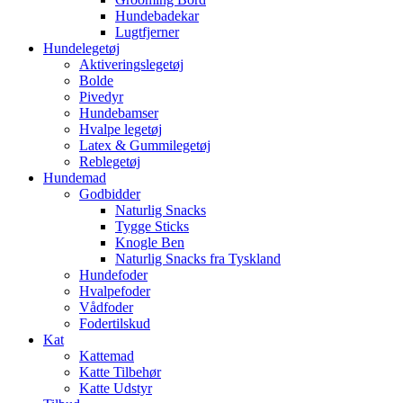
Hundebadekar
Lugtfjerner
Hundelegetøj
Aktiveringslegetøj
Bolde
Pivedyr
Hundebamser
Hvalpe legetøj
Latex & Gummilegetøj
Reblegetøj
Hundemad
Godbidder
Naturlig Snacks
Tygge Sticks
Knogle Ben
Naturlig Snacks fra Tyskland
Hundefoder
Hvalpefoder
Vådfoder
Fodertilskud
Kat
Kattemad
Katte Tilbehør
Katte Udstyr