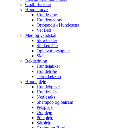
Godbidstasker
Hundekurve
Hundeseng
Hundemadras
Ortopædisk Hundeseng
Vet Bed
Mad og vandskål
Slowfeeder
Slikkemåtte
Opbevaringsbøtter
Skåle
Beklædning
Hundejakker
Hundetrøje
Tørredækken
Hundepleje
Hundebørste
Hundesaks
Neglesaks
Shampoo og balsam
Pelspleje
Ørepleje
Potepleje
Sårpleje
Grooming Bord