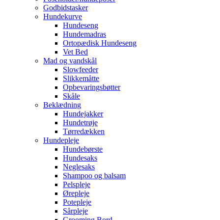
Godbidstasker
Hundekurve
Hundeseng
Hundemadras
Ortopædisk Hundeseng
Vet Bed
Mad og vandskål
Slowfeeder
Slikkemåtte
Opbevaringsbøtter
Skåle
Beklædning
Hundejakker
Hundetrøje
Tørredækken
Hundepleje
Hundebørste
Hundesaks
Neglesaks
Shampoo og balsam
Pelspleje
Ørepleje
Potepleje
Sårpleje
Grooming Bord