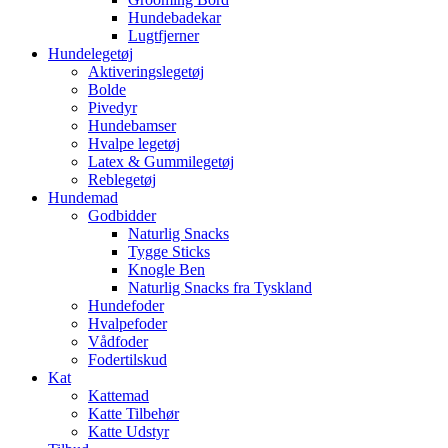
Hundebadekar
Lugtfjerner
Hundelegetøj
Aktiveringslegetøj
Bolde
Pivedyr
Hundebamser
Hvalpe legetøj
Latex & Gummilegetøj
Reblegetøj
Hundemad
Godbidder
Naturlig Snacks
Tygge Sticks
Knogle Ben
Naturlig Snacks fra Tyskland
Hundefoder
Hvalpefoder
Vådfoder
Fodertilskud
Kat
Kattemad
Katte Tilbehør
Katte Udstyr